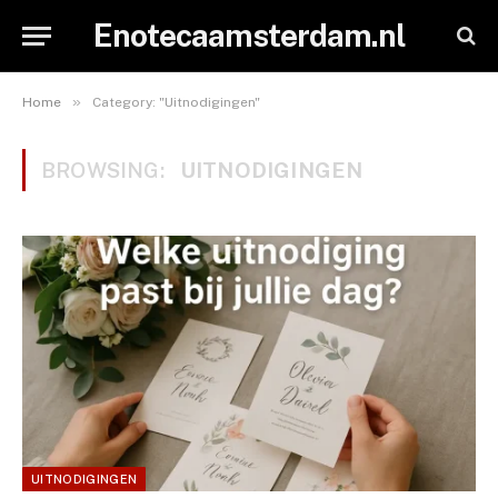
Enotecaamsterdam.nl
»
Home
Category: "Uitnodigingen"
BROWSING:
UITNODIGINGEN
UITNODIGINGEN