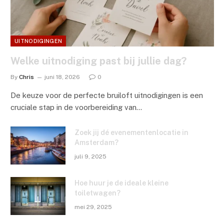
UITNODIGINGEN
Welke uitnodiging past bij jullie dag?
By
Chris
juni 18, 2026
0
De keuze voor de perfecte bruiloft uitnodigingen is een
cruciale stap in de voorbereiding van…
Zoek jij dé evenementenlocatie in
Amsterdam?
juli 9, 2025
Hoe huur je de ideale kleine
toiletwagen?
mei 29, 2025