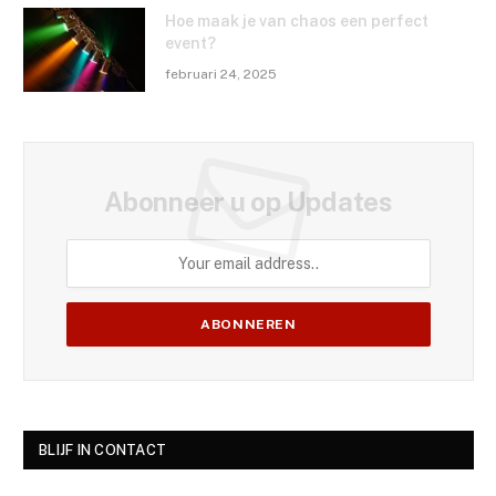
Hoe maak je van chaos een perfect
event?
februari 24, 2025
Abonneer u op Updates
BLIJF IN CONTACT